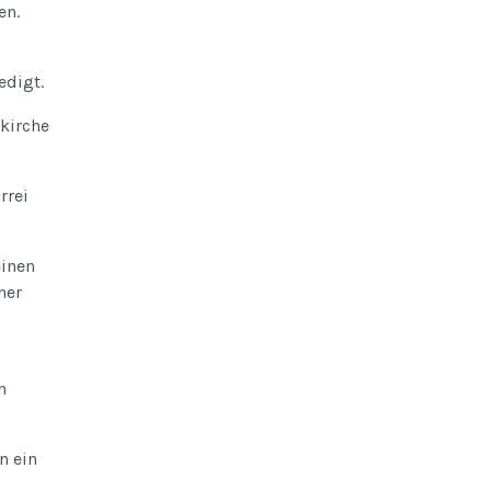
en.
edigt.
rkirche
rrei
einen
her
n
n ein