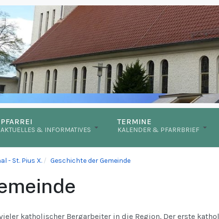
PFARREI
TERMINE
AKTUELLES & INFORMATIVES
KALENDER & PFARRBRIEF
 - St. Pius X.
Geschichte der Gemeinde
Gemeinde
eler katholischer Bergarbeiter in die Region. Der erste katho