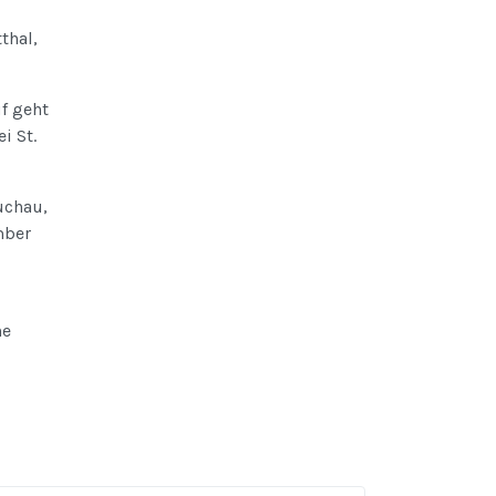
thal,
f geht
i St.
uchau,
mber
he