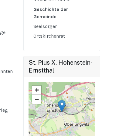
Geschichte der
Gemeinde
Seelsorger
rge
Ortskirchenrat
St. Pius X. Hohenstein-
Ernstthal
önnten
+
−
rieg