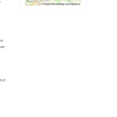
,
© OpenStreetMap contributors
ie
war
mit