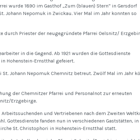
rrei wurde 1890 im Gasthof „Zum (blauen) Stern“ in Gersdorf
 St. Johann Nepomuk in Zwickau. Vier Mal im Jahr konnten so
e durch Priester der neugegründete Pfarrei Oelsnitz/ Erzgebi
earbeiter in die Gegend. Ab 1921 wurden die Gottesdienste
n Hohenstein-Ernstthal gefeiert.
i St. Johann Nepomuk Chemnitz betreut. Zwölf Mal im Jahr k
ung der Chemnitzer Pfarrei und Personalnot zur erneuten
snitz/Erzgebirge.
, Arbeitssuchenden und Vertriebenen nach dem Zweiten Weltk
l. Gottesdienste fanden nun in verschiedenen Gaststätten, in
rche St. Christophori in Hohenstein-Ernstthal statt.