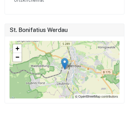
Ortskirchenrat
St. Bonifatius Werdau
+
−
© OpenStreetMap contributors