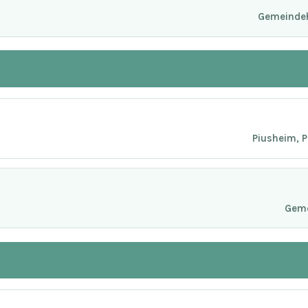
Gemeindeh
Piusheim, 
Geme