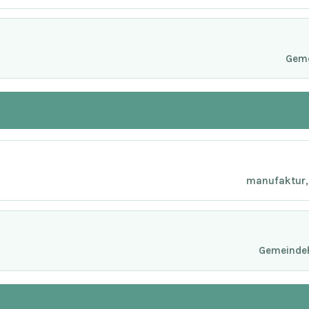
Geme
manufaktur, 
Gemeindeh