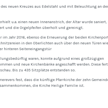
 des neuen Kreuzes aus Edelstahl und mit Beleuchtung an de
rhielt u.a. einen neuen Innenanstrich, der Altar wurde saniert,
ert und die Orgelpfeifen überholt und gereinigt.
r im Jahr 2016, ebenso die Erneuerung der beiden Kirchenport
chnitzereien in den Oberlichten auch über den neuen Türen wi
der hinteren Seiteneingangstür
lungsbedürftig waren, konnte aufgrund eines großzügigen
ommen und neue Kirchenbänke angeschafft werden. Diese fert
schau. Bis zu 435 Sitzplätze entstanden so.
erevers fest, dass die künftige Pfarrkirche der zehn Gemeind
usammenkommen, die Kirche Heilige Familie ist.