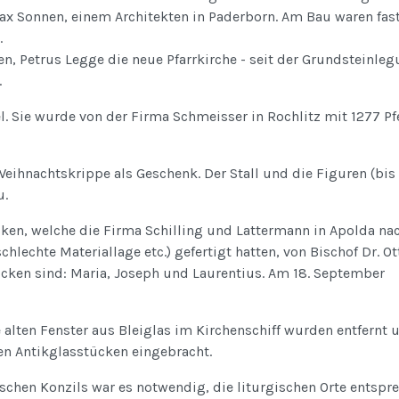
x Sonnen, einem Architekten in Paderborn. Am Bau waren fas
.
en, Petrus Legge die neue Pfarrkirche - seit der Grundsteinle
.
 Sie wurde von der Firma Schmeisser in Rochlitz mit 1277 Pfe
eihnachtskrippe als Geschenk. Der Stall und die Figuren (bis
u.
ken, welche die Firma Schilling und Lattermann in Apolda na
hlechte Materiallage etc.) gefertigt hatten, von Bischof Dr. Ot
cken sind: Maria, Joseph und Laurentius. Am 18. September
e alten Fenster aus Bleiglas im Kirchenschiff wurden entfernt 
en Antikglasstücken eingebracht.
schen Konzils war es notwendig, die liturgischen Orte entspr