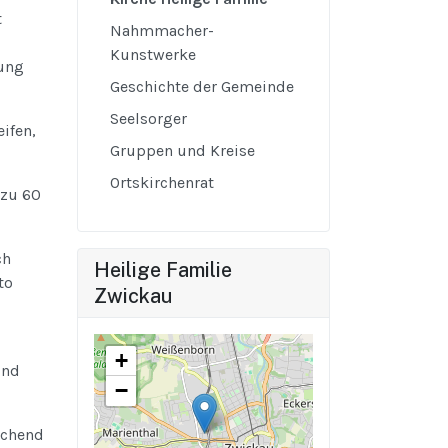
t
Nahmmacher-
Kunstwerke
gung
Geschichte der Gemeinde
Seelsorger
ifen,
Gruppen und Kreise
Ortskirchenrat
 zu 60
ch
Heilige Familie
to
Zwickau
+
und
−
echend