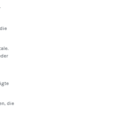
r
 die
ale.
eder
igte
en, die