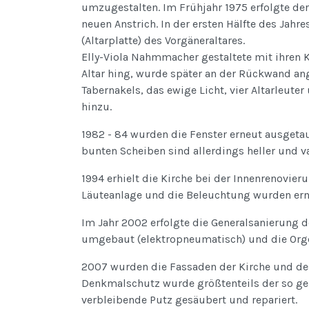
umzugestalten. Im Frühjahr 1975 erfolgte der
neuen Anstrich. In der ersten Hälfte des Jahre
(Altarplatte) des Vorgäneraltares.
Elly-Viola Nahmmacher gestaltete mit ihren 
Altar hing, wurde später an der Rückwand a
Tabernakels, das ewige Licht, vier Altarleute
hinzu.
1982 - 84 wurden die Fenster erneut ausgetau
bunten Scheiben sind allerdings heller und va
1994 erhielt die Kirche bei der Innenrenovier
Läuteanlage und die Beleuchtung wurden erne
Im Jahr 2002 erfolgte die Generalsanierung d
umgebaut (elektropneumatisch) und die Orgel
2007 wurden die Fassaden der Kirche und des
Denkmalschutz wurde größtenteils der so gen
verbleibende Putz gesäubert und repariert.