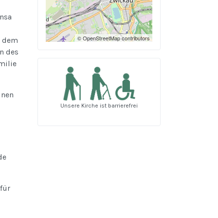
ensa
© OpenStreetMap contributors
r dem
n des
milie
inen
Unsere Kirche ist barrierefrei
de
für