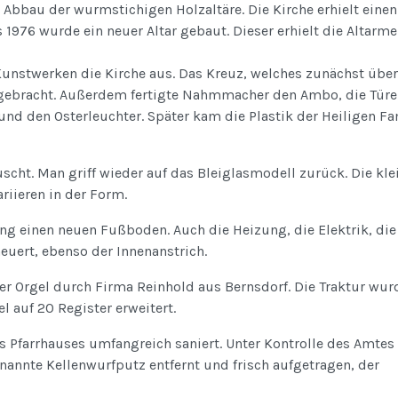
 Abbau der wurmstichigen Holzaltäre. Die Kirche erhielt einen
s 1976 wurde ein neuer Altar gebaut. Dieser erhielt die Altarm
Kunstwerken die Kirche aus. Das Kreuz, welches zunächst übe
ngebracht. Außerdem fertigte Nahmmacher den Ambo, die Türe
r und den Osterleuchter. Später kam die Plastik der Heiligen Fa
scht. Man griff wieder auf das Bleiglasmodell zurück. Die kle
riieren in der Form.
ung einen neuen Fußboden. Auch die Heizung, die Elektrik, die
uert, ebenso der Innenanstrich.
er Orgel durch Firma Reinhold aus Bernsdorf. Die Traktur wur
 auf 20 Register erweitert.
 Pfarrhauses umfangreich saniert. Unter Kontrolle des Amtes 
annte Kellenwurfputz entfernt und frisch aufgetragen, der