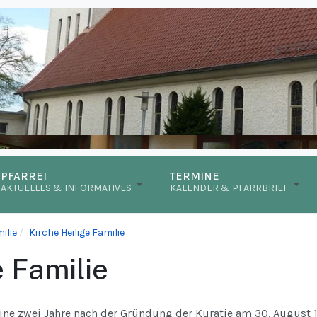
PFARREI
TERMINE
AKTUELLES & INFORMATIVES
KALENDER & PFARRBRIEF
ilie
Kirche Heilige Familie
e Familie
eine zwei Jahre nach der Gründung der Kuratie am 30. August 