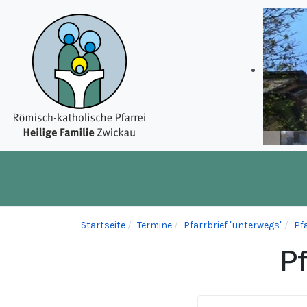
Startseite
Termine
Pfarrbrief "unterwegs"
Pfa
Pf